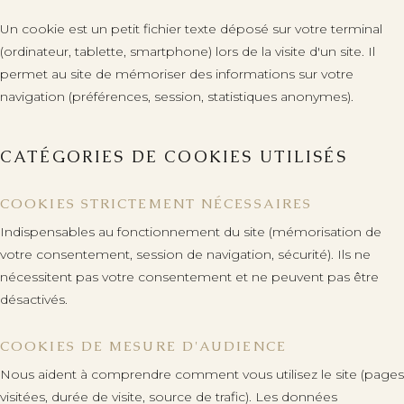
Un cookie est un petit fichier texte déposé sur votre terminal
(ordinateur, tablette, smartphone) lors de la visite d'un site. Il
permet au site de mémoriser des informations sur votre
navigation (préférences, session, statistiques anonymes).
+33 (0)6 68 02 05 20
y.bras@bonaparte-artdevivre.com
CATÉGORIES DE COOKIES UTILISÉS
FR
·
EN
COOKIES STRICTEMENT NÉCESSAIRES
Indispensables au fonctionnement du site (mémorisation de
votre consentement, session de navigation, sécurité). Ils ne
nécessitent pas votre consentement et ne peuvent pas être
désactivés.
COOKIES DE MESURE D'AUDIENCE
Nous aident à comprendre comment vous utilisez le site (pages
visitées, durée de visite, source de trafic). Les données