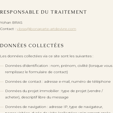
RESPONSABLE DU TRAITEMENT
Yohan BRAS
+33 (0)6 68 02 05 20
Contact :
y.bras@bonaparte-artdevivre.com
y.bras@bonaparte-artdevivre.com
DONNÉES COLLECTÉES
FR
·
EN
Les données collectées via ce site sont les suivantes :
Données d'identification : nom, prénom, civilité (lorsque vous
remplissez le formulaire de contact)
Données de contact : adresse e-mail, numéro de téléphone
Données du projet immobilier : type de projet (vendre /
acheter), descriptif libre du message
Données de navigation : adresse IP, type de navigateur,